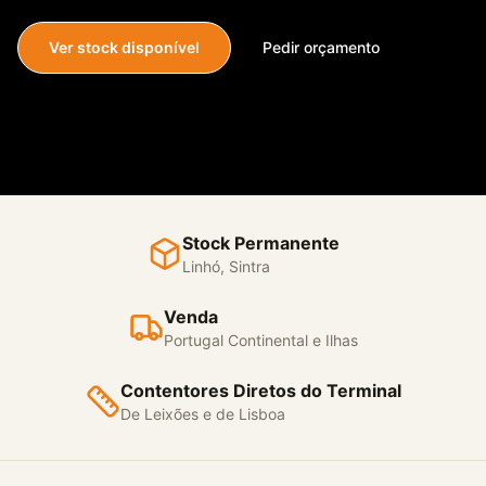
Ver stock disponível
Pedir orçamento
Stock Permanente
Linhó, Sintra
Venda
Portugal Continental e Ilhas
Contentores Diretos do Terminal
De Leixões e de Lisboa