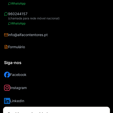
WhatsApp
960244157
(chamada para rede móvel nacional)
WhatsApp
info@alfacontentores.pt
Formulário
Siga-nos
Facebook
Instagram
LinkedIn