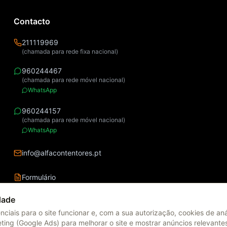
Contacto
211119969
(chamada para rede fixa nacional)
960244467
(chamada para rede móvel nacional)
WhatsApp
960244157
(chamada para rede móvel nacional)
WhatsApp
info@alfacontentores.pt
Formulário
dade
ciais para o site funcionar e, com a sua autorização, cookies de aná
eting (Google Ads) para melhorar o site e mostrar anúncios relevant