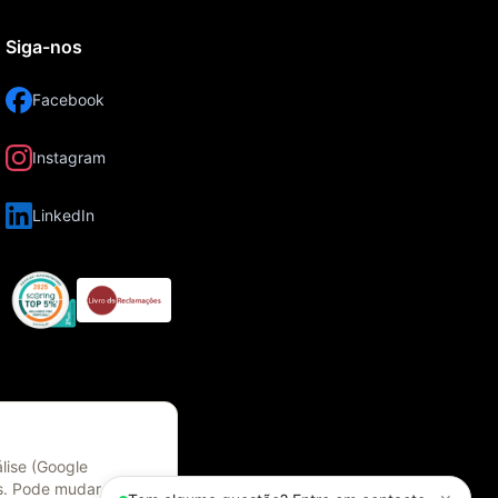
Siga-nos
Facebook
Instagram
LinkedIn
lise (Google
es. Pode mudar a